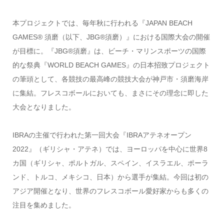
本プロジェクトでは、毎年秋に行われる『JAPAN BEACH
GAMES® 須磨（以下、JBG®須磨）』における国際大会の開催
が目標に。
『JBG®須磨』は、ビーチ・マリンスポーツの国際
的な祭典『
WORLD BEACH GAMES』の日本招致プロジェクト
の筆頭として、
各競技の最高峰の競技大会が神戸市・須磨海岸
に集結。
フレスコボールにおいても、
まさにその理念に即した
大会となりました。
IBRAの主催で行われた第一回大会『
IBRAアテネオープン
2022』（ギリシャ・アテネ）では、
ヨーロッパを中心に世界8
カ国（ギリシャ、ポルトガル、
スペイン、イスラエル、ポーラ
ンド、トルコ、メキシコ、日本）
から選手が集結。今回は初の
アジア開催となり、
世界のフレスコボール愛好家からも多くの
注目を集めました。