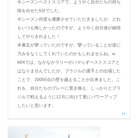
今シーズンベストスコアで、
ようやく自分たちの持ち
味を出せた5分でした。
今シーズン何度も優勝させていただきましたが、
どれ
もいつも悔しかったのですが、
ようやく自分達が納得
してやりきれました！
本番足が攣っていたのですが、
攣っていることが逆に
力みをなくしてくれていたのかもしれません
ね。w
MIXでは、
なかなかラリーがハマらずベストスコアと
はなりませんでしたが、
ブラジルの選手との出場した
ことで、
20000点の壁を越えることが出来ました。こ
れを、
自分たちのプレーに置き換え、
しっかりとブラ
ジルで戦えるように12月に向けて更にパワーアッ
プ
したいと思います。