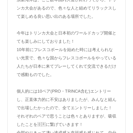
ンカ大会があるので、
色々な人と組めてリラックスし
て楽しめる良い思い出のある場所で
した。
今年はトリンカ大会と日本初のワールドカップ開催と
ても楽しみに
しておりました！
10年前にフレスコボールを始めた時には考えられな
い光景で、
色々な国からフレスコボールをやっている
人たちが日本に来てプレ
ーしてくれて交流できるだけ
で感動ものでした。
個人的には10ペア(PRO・TRINCA含む)エントリー
し、
正直体力的に不安はありましたが、
みんなと組ん
で出場したかったので、全てエントリーしました！
それぞれのペアで思うことは色々とありますが、吸収
したことを🇧🇷
に繋げていきます！
全部やりきって凄い達成感と幸福感を感じれて、
自分