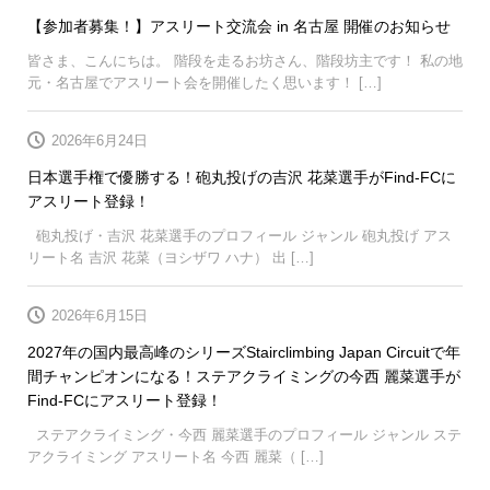
【参加者募集！】アスリート交流会 in 名古屋 開催のお知らせ
皆さま、こんにちは。 階段を走るお坊さん、階段坊主です！ 私の地
元・名古屋でアスリート会を開催したく思います！ […]
2026年6月24日
日本選手権で優勝する！砲丸投げの吉沢 花菜選手がFind-FCに
アスリート登録！
砲丸投げ・吉沢 花菜選手のプロフィール ジャンル 砲丸投げ アス
リート名 吉沢 花菜（ヨシザワ ハナ） 出 […]
2026年6月15日
2027年の国内最高峰のシリーズStairclimbing Japan Circuitで年
間チャンピオンになる！ステアクライミングの今西 麗菜選手が
Find-FCにアスリート登録！
ステアクライミング・今西 麗菜選手のプロフィール ジャンル ステ
アクライミング アスリート名 今西 麗菜（ […]