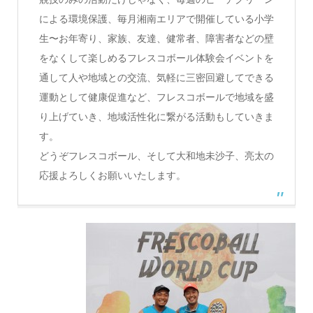
による環境保護、
毎月湘南エリアで開催している小学
生〜お年寄り、家族、友達、
健常者、
障害者などの壁
をなくして楽しめるフレスコボール体験会イベント
を
通して人や地域との交流、
気軽に三密回避してできる
運動として健康促進など、
フレスコボールで地域を盛
り上げていき、
地域活性化に繋がる活動もしていきま
す。
どうぞフレスコボール、そして大和地未沙子、
亮太の
応援よろしくお願いいたします。