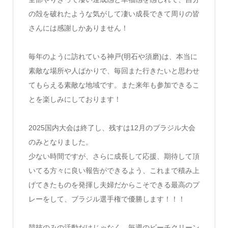
の殻を破れたような気がして凄い成長できて周りの皆
さんには
感謝しかありません！
毎年のように訪れている神戸(明石や須磨)は、
本当に
素敵な場所や人ばかりで、
毎回また行きたいと思わせ
てもらえる素敵な地域です。
また来年も参加できるこ
とを楽しみにしております！
2025国内大会は終了し、
残すは12月のブラジル大会
のみとなりました。
少ない時間ですが、さらに成長して応援、
期待して頂
いてる方々に良い報告ができるよう、
これまで積み上
げてきたものを発揮し夫婦だからこそできる最高の
プ
レーをして、ブラジル選手権で優勝します！！！
競技のみの活動だけじゃなく、
毎週のビーチクリーン