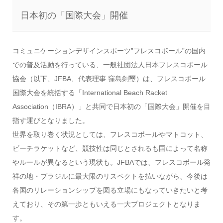
日本初の「国際大会」開催
コミュニケーションデザインスポーツ”フレスコボール”
の国内
での普及活動を行っている、
一般社団法人日本フレスコボール
協会（以下、JFBA、代表理事 窪島剣璽）は、フレスコボール
国際大会を統括する「
International Beach Racket
Association（IBRA）」と共同で日本初の「
国際大会」開催を目
指す運びとなりました。
世界を取り巻く状況としては、フレスコボールやマトコット、
ビーチラケットなど、
競技性は同じとされるも国によって名称
やルールが異なるという現
状も。JFBAでは、フレスコボール発
祥の地・
ブラジルに最大限のリスペクトを払いながら、
今後は
各国のリレーションシップを図る立場にもなっていきたいと
考
えており、その第一歩ともいえる一大プロジェクトとなりま
す。