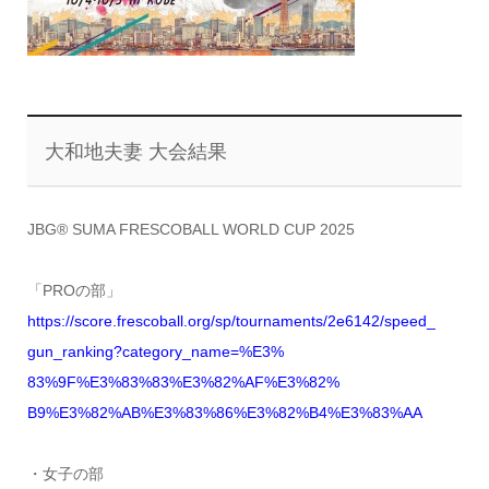
大和地夫妻 大会結果
JBG® SUMA FRESCOBALL WORLD CUP 2025
「PROの部」
https://score.frescoball.org/
sp/tournaments/2e6142/speed_
gun_ranking?category_name=%E3%
83%9F%E3%83%83%E3%82%AF%E3%82%
B9%E3%82%AB%E3%83%86%E3%82%B4%
E3%83%AA
・女子の部