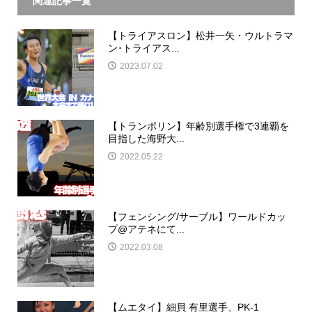
関連記事一覧
【トライアスロン】松井一矢・ウルトラマ
ン･トライアス...
2023.07.02
【トランポリン】年齢別選手権で3連覇を
目指した海野大...
2022.05.22
【フェンシング/サーブル】ワールドカッ
プ@アテネにて...
2022.03.08
【ムエタイ】細貝 有里選手、PK-1