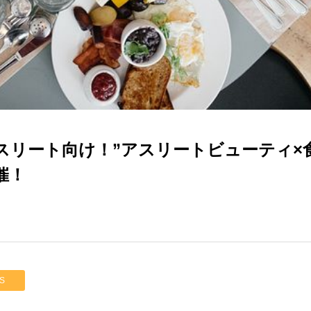
リート向け！”アスリートビューティ×食
催！
S