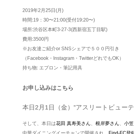
2019年2月25日(月)
時間:19：30〜21:00(受付19:20〜)
場所:渋谷区本町3-27-3(西新宿五丁目駅)
費用:3500円
※お友達ご紹介or SNSシェアで５００円引き
（Facebook・Instagram・TwitterどれでもOK）
持ち物: エプロン・筆記用具
お申し込みは
こちら
本日2月1日（金）”アスリートビューテ
そして、本日は
花田 真寿美さん
、
根岸夢さん
、
小笠
中華ダイニングイーチャンで開催され、
Find-F