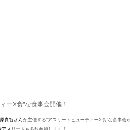
ィーX食”な食事会開催！
原真智さん
が主催する”アスリートビューティーX食”な食事会
C登録アスリート
も多数参加します！