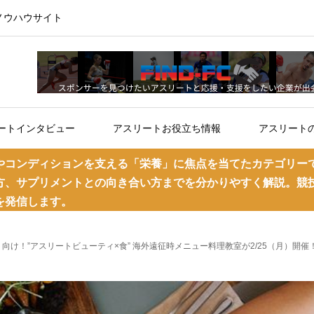
ノウハウサイト
ートインタビュー
アスリートお役立ち情報
アスリート
やコンディションを支える「栄養」に焦点を当てたカテゴリー
方、サプリメントとの向き合い方までを分かりやすく解説。競
を発信します。
け！”アスリートビューティ×食” 海外遠征時メニュー料理教室が2/25（月）開催