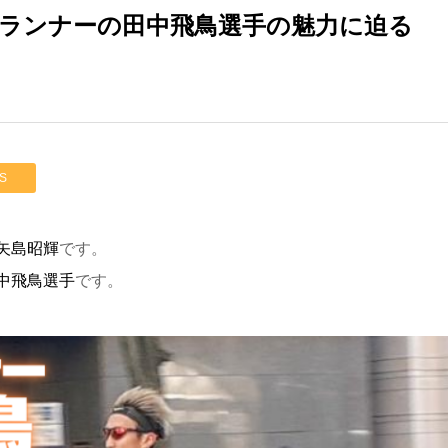
ランナーの田中飛鳥選手の魅力に迫る
S
矢島昭輝
です。
中飛鳥選手
です。