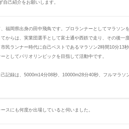
ず自己紹介をお願いします。
て、福岡県出身の田中飛鳥です。プロランナーとしてマラソン
してからは、実業団選手として富士通や西鉄で走り、その後一
市民ランナー時代に自己ベストであるマラソン2時間10分13
ナーとしてパリオリンピックを目指して活動中です。
記録は、5000m14分08秒、10000m28分40秒、フルマラソン
レースにも何度か出場していると伺いました。