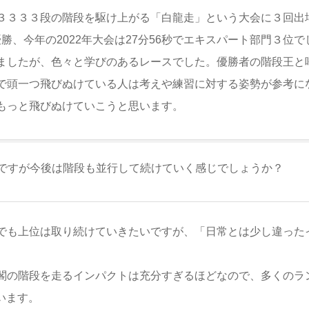
３３３３段の階段を駆け上がる「白龍走」という大会に３回出
優勝、今年の2022年大会は27分56秒でエキスパート部門３位で
ましたが、色々と学びのあるレースでした。優勝者の階段王と
で頭一つ飛びぬけている人は考えや練習に対する姿勢が参考に
もっと飛びぬけていこうと思います。
ですが今後は階段も並行して続けていく感じでしょうか？
でも上位は取り続けていきたいですが、「日常とは少し違った
閣の階段を走るインパクトは充分すぎるほどなので、多くのラ
います。