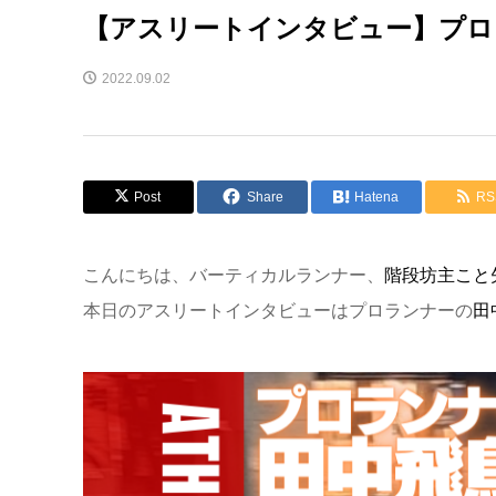
【アスリートインタビュー】プロ
2022.09.02
Post
Share
Hatena
RS
こんにちは、バーティカルランナー、
階段坊主こと
本日のアスリートインタビューはプロランナーの
田