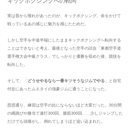
キックボクシングへの転向
実は昔から憧れがあったのが、キックボクシング。命をかけて
戦っているあの感じに魅力を感じたためだ。
しかし空手を中途半端にしたままキックボクシングへ転向する
ことはできないと考え、最後となった空手の試合「東都空手道
選手権大会中級クラス」でしっかりと優勝を収めた後、競技を
転向した。
そして、「
どうせやるなら一番キツそうなジムでやる
」と自宅
付近にあったムエタイの強豪ジムに通うことになった。
思惑通り、練習は空手の比にならないほど大変だった。30分間
の縄跳びや膝当て連打300回、腹筋300回……少しジャンプした
だけでも頭痛がし、倒れてしまうほど追い込まれた。