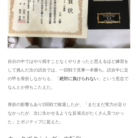
自分の中ではやり残すことなくやりきったと思えるほど練習を
して挑んだ次の試合では、一回戦で見事一本勝ち。試合中に足
の甲を骨折しながらも、「
絶対に負けられない
」という意志で
なんとか持ちこたえた。
骨折の影響もあり2回戦で敗退したが、「まだまだ実力が足り
なかったが、次に生かせるような反省点がたくさん見つかっ
た」とポジティブに捉えた。