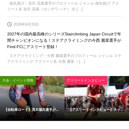
砲丸投げ・吉沢 花菜選手のプロフィール ジャンル 砲丸投げ アス
リート名 吉沢 花菜（ヨシザワ ハナ） 出 […]
2026年6月15日
2027年の国内最高峰のシリーズStairclimbing Japan Circuitで年
間チャンピオンになる！ステアクライミングの今西 麗菜選手が
Find-FCにアスリート登録！
ステアクライミング・今西 麗菜選手のプロフィール ジャンル ステ
アクライミング アスリート名 今西 麗菜（ […]
大会・イベント情報
アスリートインタビュー
【自転車ロード】茂木陽向選手が...
【アスリートインタビュー】タッ...