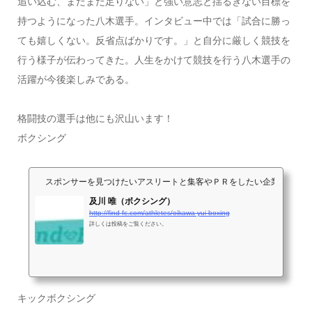
追い込む、まだまだ足りない」と強い意志と揺るぎない目標を
持つようになった八木選手。インタビュー中では「試合に勝っ
ても嬉しくない。反省点ばかりです。」と自分に厳しく競技を
行う様子が伝わってきた。人生をかけて競技を行う八木選手の
活躍が今後楽しみである。
格闘技の選手は他にも沢山います！
ボクシング
スポンサーを見つけたいアスリートと集客やＰＲをしたい企業が出会うサイト
及川 唯（ボクシング）
http://find-fc.com/athletes/oikawa-yui-boxing
詳しくは投稿をご覧ください。
キックボクシング