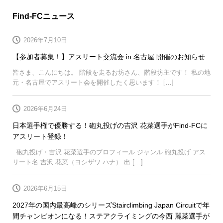
Find-FCニュース
2026年7月10日
【参加者募集！】アスリート交流会 in 名古屋 開催のお知らせ
皆さま、こんにちは。 階段を走るお坊さん、階段坊主です！ 私の地
元・名古屋でアスリート会を開催したく思います！ […]
2026年6月24日
日本選手権で優勝する！砲丸投げの吉沢 花菜選手がFind-FCに
アスリート登録！
砲丸投げ・吉沢 花菜選手のプロフィール ジャンル 砲丸投げ アス
リート名 吉沢 花菜（ヨシザワ ハナ） 出 […]
2026年6月15日
2027年の国内最高峰のシリーズStairclimbing Japan Circuitで年
間チャンピオンになる！ステアクライミングの今西 麗菜選手が