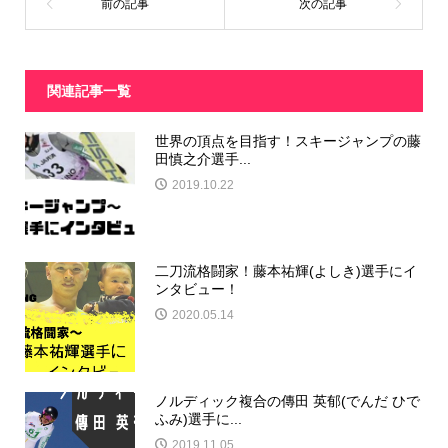
関連記事一覧
世界の頂点を目指す！スキージャンプの藤
田慎之介選手...
2019.10.22
二刀流格闘家！藤本祐輝(よしき)選手にイ
ンタビュー！
2020.05.14
ノルディック複合の傳田 英郁(でんだ ひで
ふみ)選手に...
2019.11.05