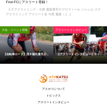
Find-FCにアスリート登録！
ステアクライミング・今西 麗菜選手のプロフィール ジャンル ステ
アクライミング アスリート名 今西 麗菜（ […]
タビュー
アスリートのクラウドファンディング
アスリートイン
ンタビュー】タッ...
夢を追いかける若き才能を資金面...
【アスリートイ
アスカツについて
トピックス
アスリートインタビュー