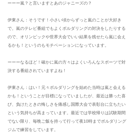
ーーー嵐？と言いますとあのジャニーズの？
伊東さん：そうです！小さい頃からずっと嵐のことが大好き
で。嵐のテレビ番組でもよくボルダリングの対決をしたりする
ので、オリンピックや世界大会でいい結果を残せたら嵐に会え
るかも！というのもモチベーションになっています。
ーーーなるほど！確かに嵐の方々はよくいろんなスポーツで対
決する番組されていますよね！
伊東さん：はい！元々ボルダリングを始めた当時は嵐と会える
かも！ということが目標になっていましたが、最近は勝った喜
び、負けたときの悔しさを痛感し国際大会で表彰台に立ちたい
という気持ちが高まっています。最近では学校帰りは試験期間
でない限り、毎晩ご飯を持って行って夜10時までボルダリング
ジムで練習をしています。