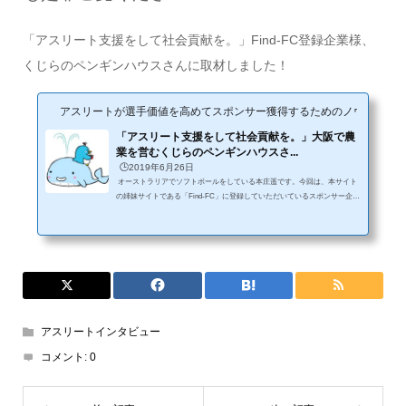
「アスリート支援をして社会貢献を。」Find-FC登録企業様、
くじらのペンギンハウスさんに取材しました！
アスリートが選手価値を高めてスポンサー獲得するためのノウハウサイ
「アスリート支援をして社会貢献を。」大阪で農
業を営むくじらのペンギンハウスさ...
🕒️2019年6月26日
オーストラリアでソフトボールをしている本庄遥です。今回は、本サイト
の姉妹サイトである「Find-FC」に登録していただいているスポンサー企業
様にお話を伺いました。 今回のアスリートサポーター 企業名：くじらのペ
ンギンハウス職種：農産物の生産・出荷業務 食農食育体験交流事業 若者育
成事業活動場所：大阪岸和田市現在契約しているアスリート：伊東 そら
（イトウ ソラ）くじらのペンギンハウスってどんな会社？ーーーくじらの
ペンギンハウスさん、本日はよろしくお願いします。よろしくお願いしま
す！ ー...
アスリートインタビュー
コメント:
0