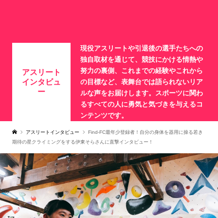
現役アスリートや引退後の選手たちへの
独自取材を通じて、競技にかける情熱や
努力の裏側、これまでの経験やこれから
アスリート
インタビュ
の目標など、表舞台では語られないリア
ー
ルな声をお届けします。スポーツに関わ
るすべての人に勇気と気づきを与えるコ
ンテンツです。
アスリートインタビュー
Find-FC最年少登録者！自分の身体を器用に操る若き
期待の星クライミングをする伊東そらさんに直撃インタビュー！