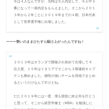
今は４人なんですが、当時は６人内定して、６人中３
番になって一発内定をもらえました。そこから２０１
３年から２年ごとに２０１９年までの４期、日本代表
として世界選手権に出場しました。
ーーー勢いのままひたすら駆け上がったんですね！
２０１３年はオランダで開催され初めて出場して 6
位入賞、１５年はイタリアでそこから３期連続キャプ
テンも務めました。個性の強いチームを現地でまとめ
るというだけなんですけどね。
だた２０１９年には一度、僕も競技に終止符を打とう
と思って、そこから経営学修士（MBA）を勉強しに