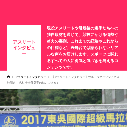
現役アスリートや引退後の選手たちへの
独自取材を通じて、競技にかける情熱や
努力の裏側、これまでの経験やこれから
アスリート
インタビュ
の目標など、表舞台では語られないリア
ー
ルな声をお届けします。スポーツに関わ
るすべての人に勇気と気づきを与えるコ
ンテンツです。
アスリートインタビュー
【アスリートインタビュー】ウルトラマラソン／２４
時間走・楢木 十士郎選手の魅力に迫る！