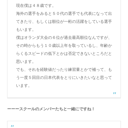
現在僕は４８歳です。
海外の選手をみると５０代の選手でも代表になって出
てきたり、もしくは順位が一桁の活躍をしている選手
もいます。
僕はオランダ大会の６位が過去最高順位なんですが、
その時からもう１０歳以上年を取っているし、年齢か
らくるスピードの低下とかは否定できないところだと
思います。
でも、それを経験値だったり練習量とかで補って、も
う一度５回目の日本代表をとりにいきたいなと思って
います。
ーーースクールのメンバーたちと一緒にですね！
Find-FCアスリート登録
Find-FCスポンサー登録