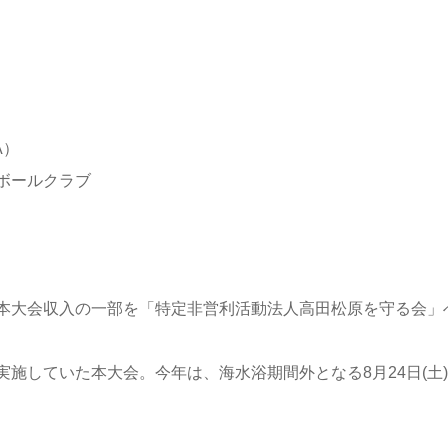
A）
ボールクラブ
本大会収入の一部を「特定非営利活動法人高田松原を守る会」
していた本大会。今年は、海水浴期間外となる8月24日(土)-2