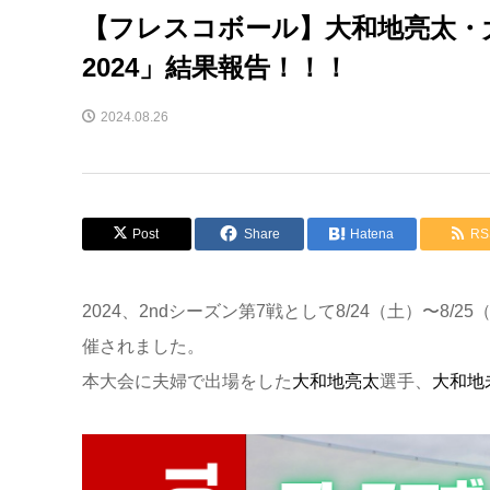
【フレスコボール】大和地亮太・
2024」結果報告！！！
2024.08.26
Post
Share
Hatena
RS
2024、2ndシーズン第7戦として8/24（土）〜
催されました。
本大会に夫婦で出場をした
大和地亮太
選手、
大和地