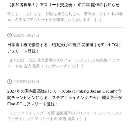
【参加者募集！】アスリート交流会 in 名古屋 開催のお知らせ
皆さま、こんにちは。 階段を走るお坊さん、階段坊主です！ 私の地
元・名古屋でアスリート会を開催したく思います！ […]
2026年6月24日
日本選手権で優勝する！砲丸投げの吉沢 花菜選手がFind-FCに
アスリート登録！
砲丸投げ・吉沢 花菜選手のプロフィール ジャンル 砲丸投げ アス
リート名 吉沢 花菜（ヨシザワ ハナ） 出 […]
2026年6月15日
2027年の国内最高峰のシリーズStairclimbing Japan Circuitで年
間チャンピオンになる！ステアクライミングの今西 麗菜選手が
Find-FCにアスリート登録！
ステアクライミング・今西 麗菜選手のプロフィール ジャンル ステ
アクライミング アスリート名 今西 麗菜（ […]