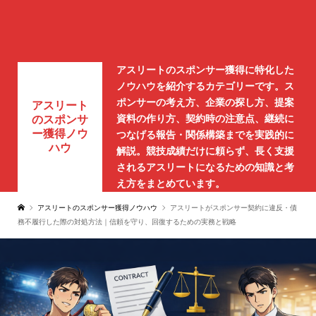
アスリートのスポンサー獲得に特化した
ノウハウを紹介するカテゴリーです。ス
ポンサーの考え方、企業の探し方、提案
アスリート
資料の作り方、契約時の注意点、継続に
のスポンサ
ー獲得ノウ
つなげる報告・関係構築までを実践的に
ハウ
解説。競技成績だけに頼らず、長く支援
されるアスリートになるための知識と考
え方をまとめています。
アスリートのスポンサー獲得ノウハウ
アスリートがスポンサー契約に違反・債
務不履行した際の対処方法｜信頼を守り、回復するための実務と戦略