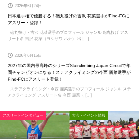
2026年6月24日
日本選手権で優勝する！砲丸投げの吉沢 花菜選手がFind-FCに
アスリート登録！
砲丸投げ・吉沢 花菜選手のプロフィール ジャンル 砲丸投げ アス
リート名 吉沢 花菜（ヨシザワ ハナ） 出 […]
2026年6月15日
2027年の国内最高峰のシリーズStairclimbing Japan Circuitで年
間チャンピオンになる！ステアクライミングの今西 麗菜選手が
Find-FCにアスリート登録！
ステアクライミング・今西 麗菜選手のプロフィール ジャンル ステ
アクライミング アスリート名 今西 麗菜（ […]
情報
大会・イベント
【PR】