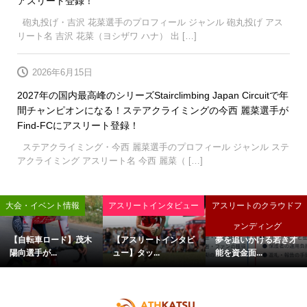
アスリート登録！
砲丸投げ・吉沢 花菜選手のプロフィール ジャンル 砲丸投げ アス
リート名 吉沢 花菜（ヨシザワ ハナ） 出 […]
2026年6月15日
2027年の国内最高峰のシリーズStairclimbing Japan Circuitで年
間チャンピオンになる！ステアクライミングの今西 麗菜選手が
Find-FCにアスリート登録！
ステアクライミング・今西 麗菜選手のプロフィール ジャンル ステ
アクライミング アスリート名 今西 麗菜（ […]
大会・イベント情報
アスリートインタビュー
アスリートのクラウドフ
ァンディング
【自転車ロード】茂木
【アスリートインタビ
夢を追いかける若き才
陽向選手が...
ュー】タッ...
能を資金面...