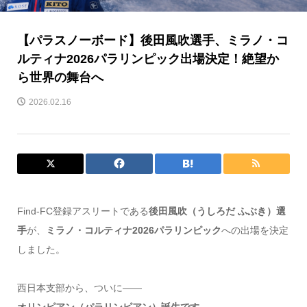
【パラスノーボード】後田風吹選手、ミラノ・コ
ルティナ2026パラリンピック出場決定！絶望か
ら世界の舞台へ
2026.02.16
Find-FC登録アスリートである
後田風吹（うしろだ ふぶき）選
手
が、
ミラノ・コルティナ2026パラリンピック
への出場を決定
しました。
西日本支部から、ついに――
オリンピアン（パラリンピアン）誕生です。