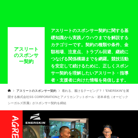
アスリートのスポンサー契約に関する基
礎知識から実践ノウハウまでを解説する
カテゴリーです。契約の種類や条件、金
アスリート
額相場、注意点、トラブル回避、継続に
のスポンサ
つなげる関係構築までを網羅。競技活動
ー契約
を安定して続けるために、正しくスポン
サー契約を理解したいアスリート・指導
者・支援者に向けた情報を発信します。
アスリートのスポンサー契約
着れる、履けるテーピング？！”ENERSKIN”を展
開する株式会社SS CORPORATIONとアメリカンフットボール・岩本卓也（オービック
シーガルズ所属）がスポンサー契約を締結