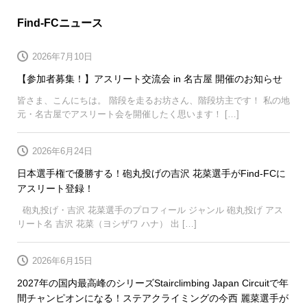
Find-FCニュース
2026年7月10日
【参加者募集！】アスリート交流会 in 名古屋 開催のお知らせ
皆さま、こんにちは。 階段を走るお坊さん、階段坊主です！ 私の地
元・名古屋でアスリート会を開催したく思います！ […]
2026年6月24日
日本選手権で優勝する！砲丸投げの吉沢 花菜選手がFind-FCに
アスリート登録！
砲丸投げ・吉沢 花菜選手のプロフィール ジャンル 砲丸投げ アス
リート名 吉沢 花菜（ヨシザワ ハナ） 出 […]
2026年6月15日
2027年の国内最高峰のシリーズStairclimbing Japan Circuitで年
間チャンピオンになる！ステアクライミングの今西 麗菜選手が