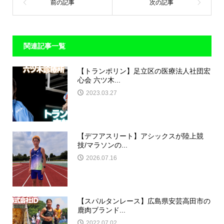
関連記事一覧
​【トランポリン】足立区の医療法人社団宏
心会 六ツ木...
2023.03.27
​【デフアスリート】アシックスが陸上競
技/マラソンの...
2026.07.16
​【スパルタンレース】広島県安芸高田市の
鹿肉ブランド...
2022.07.02