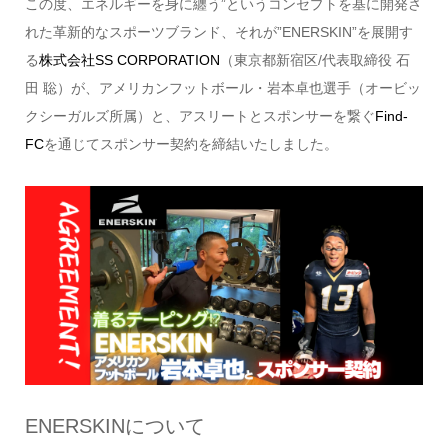
この度、エネルギーを身に纏う”というコンセプトを基に開発さ
れた革新的なスポーツブランド、それが”ENERSKIN”を展開す
る
株式会社SS CORPORATION
（東京都新宿区/代表取締役 石
田 聡）が、アメリカンフットボール・岩本卓也選手（オービッ
クシーガルズ所属）と、アスリートとスポンサーを繋ぐ
Find-
FC
を通じてスポンサー契約を締結いたしました。
ENERSKINについて