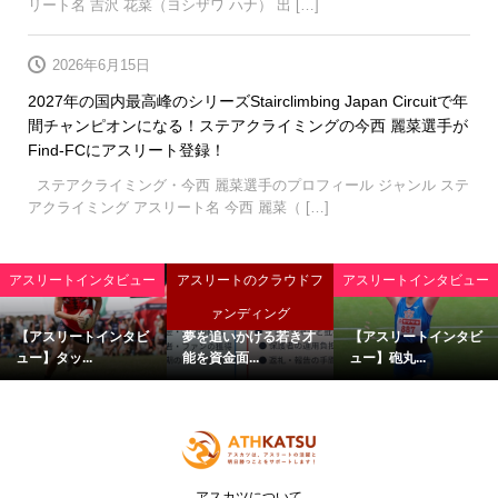
リート名 吉沢 花菜（ヨシザワ ハナ） 出 […]
2026年6月15日
2027年の国内最高峰のシリーズStairclimbing Japan Circuitで年
間チャンピオンになる！ステアクライミングの今西 麗菜選手が
Find-FCにアスリート登録！
ステアクライミング・今西 麗菜選手のプロフィール ジャンル ステ
アクライミング アスリート名 今西 麗菜（ […]
アスリートインタビュー
アスリートのクラウドフ
アスリートインタビュー
ァンディング
【アスリートインタビ
夢を追いかける若き才
【アスリートインタビ
ュー】タッ...
能を資金面...
ュー】砲丸...
アスカツについて