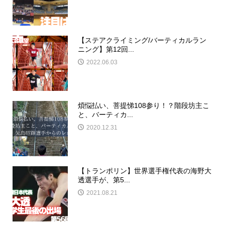
【ステアクライミング/バーティカルラン
ニング】第12回...
2022.06.03
煩悩払い、菩提悌108参り！？階段坊主こ
と、バーティカ...
2020.12.31
【トランポリン】世界選手権代表の海野大
透選手が、第5...
2021.08.21