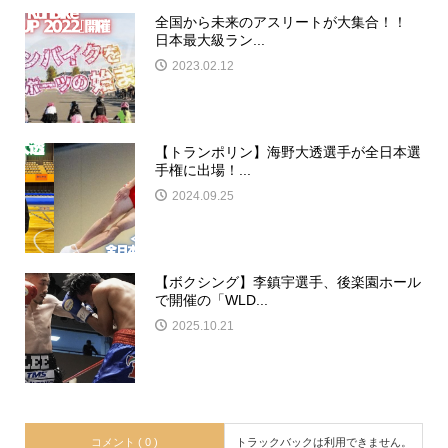
全国から未来のアスリートが大集合！！
日本最大級ラン...
2023.02.12
【トランポリン】海野大透選手が全日本選
手権に出場！...
2024.09.25
【ボクシング】李鎮宇選手、後楽園ホール
で開催の「WLD...
2025.10.21
コメント ( 0 )
トラックバックは利用できません。