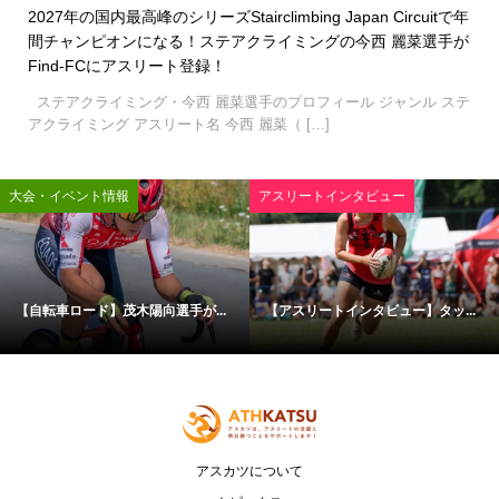
2027年の国内最高峰のシリーズStairclimbing Japan Circuitで年
間チャンピオンになる！ステアクライミングの今西 麗菜選手が
Find-FCにアスリート登録！
ステアクライミング・今西 麗菜選手のプロフィール ジャンル ステ
アクライミング アスリート名 今西 麗菜（ […]
大会・イベント情報
アスリートインタビュー
【自転車ロード】茂木陽向選手が...
【アスリートインタビュー】タッ...
アスカツについて