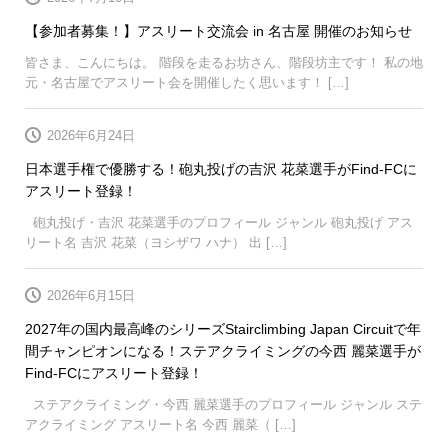
【参加者募集！】アスリート交流会 in 名古屋 開催のお知らせ
皆さま、こんにちは。 階段を走るお坊さん、階段坊主です！ 私の地
元・名古屋でアスリート会を開催したく思います！ […]
2026年6月24日
日本選手権で優勝する！砲丸投げの吉沢 花菜選手がFind-FCに
アスリート登録！
砲丸投げ・吉沢 花菜選手のプロフィール ジャンル 砲丸投げ アス
リート名 吉沢 花菜（ヨシザワ ハナ） 出 […]
2026年6月15日
2027年の国内最高峰のシリーズStairclimbing Japan Circuitで年
間チャンピオンになる！ステアクライミングの今西 麗菜選手が
Find-FCにアスリート登録！
ステアクライミング・今西 麗菜選手のプロフィール ジャンル ステ
アクライミング アスリート名 今西 麗菜（ […]