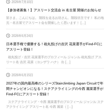
2026年7月10日
【参加者募集！】アスリート交流会 in 名古屋 開催のお知らせ
皆さま、こんにちは。 階段を走るお坊さん、階段坊主です！ 私の地
元・名古屋でアスリート会を開催したく思います！ […]
2026年6月24日
日本選手権で優勝する！砲丸投げの吉沢 花菜選手がFind-FCに
アスリート登録！
砲丸投げ・吉沢 花菜選手のプロフィール ジャンル 砲丸投げ アス
リート名 吉沢 花菜（ヨシザワ ハナ） 出 […]
2026年6月15日
2027年の国内最高峰のシリーズStairclimbing Japan Circuitで年
間チャンピオンになる！ステアクライミングの今西 麗菜選手が
Find-FCにアスリート登録！
ステアクライミング・今西 麗菜選手のプロフィール ジャンル ステ
アクライミング アスリート名 今西 麗菜（ […]