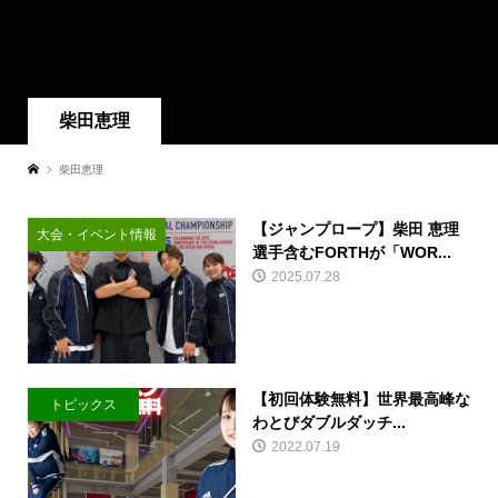
柴田恵理
柴田恵理
【ジャンプロープ】柴田 恵理
大会・イベント情報
選手含むFORTHが「WOR...
2025.07.28
【初回体験無料】世界最高峰な
トピックス
わとびダブルダッチ...
2022.07.19