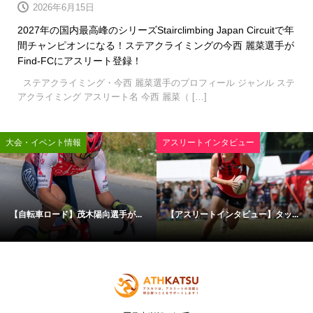
2026年6月15日
2027年の国内最高峰のシリーズStairclimbing Japan Circuitで年
間チャンピオンになる！ステアクライミングの今西 麗菜選手が
Find-FCにアスリート登録！
ステアクライミング・今西 麗菜選手のプロフィール ジャンル ステ
アクライミング アスリート名 今西 麗菜（ […]
大会・イベント情報
アスリートインタビュー
【自転車ロード】茂木陽向選手が...
【アスリートインタビュー】タッ...