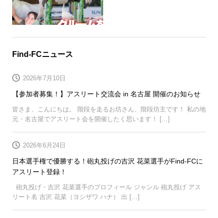
Find-FCニュース
2026年7月10日
【参加者募集！】アスリート交流会 in 名古屋 開催のお知らせ
皆さま、こんにちは。 階段を走るお坊さん、階段坊主です！ 私の地
元・名古屋でアスリート会を開催したく思います！ […]
2026年6月24日
日本選手権で優勝する！砲丸投げの吉沢 花菜選手がFind-FCに
アスリート登録！
砲丸投げ・吉沢 花菜選手のプロフィール ジャンル 砲丸投げ アス
リート名 吉沢 花菜（ヨシザワ ハナ） 出 […]