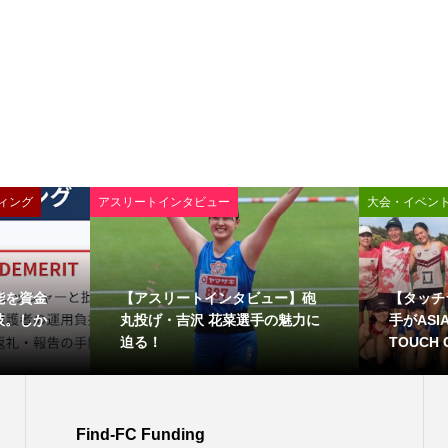
ィング
アスリートインタビュー
大会・イベン
能を資金
【アスリートインタビュー】砲
【タッチ
肢。しか
丸投げ・吉沢 花菜選手の魅力に
手がASIA 
迫る！
TOUCH C
Find-FC Funding