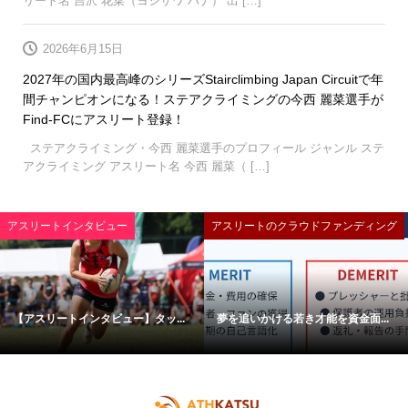
リート名 吉沢 花菜（ヨシザワ ハナ） 出 […]
2026年6月15日
2027年の国内最高峰のシリーズStairclimbing Japan Circuitで年
間チャンピオンになる！ステアクライミングの今西 麗菜選手が
Find-FCにアスリート登録！
ステアクライミング・今西 麗菜選手のプロフィール ジャンル ステ
アクライミング アスリート名 今西 麗菜（ […]
アスリートインタビュー
アスリートのクラウドファンディング
【アスリートインタビュー】タッ...
夢を追いかける若き才能を資金面...