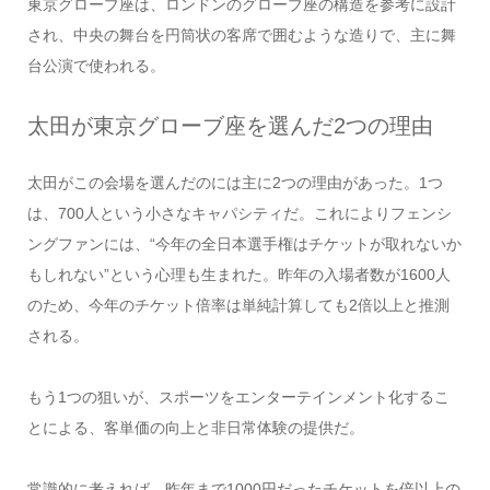
東京グローブ座は、ロンドンのグローブ座の構造を参考に設計
され、中央の舞台を円筒状の客席で囲むような造りで、主に舞
台公演で使われる。
太田が東京グローブ座を選んだ2つの理由
太田がこの会場を選んだのには主に2つの理由があった。1つ
は、700人という小さなキャパシティだ。これによりフェンシ
ングファンには、“今年の全日本選手権はチケットが取れないか
もしれない”という心理も生まれた。昨年の入場者数が1600人
のため、今年のチケット倍率は単純計算しても2倍以上と推測
される。
もう1つの狙いが、スポーツをエンターテインメント化するこ
とによる、客単価の向上と非日常体験の提供だ。
常識的に考えれば、昨年まで1000円だったチケットを倍以上の