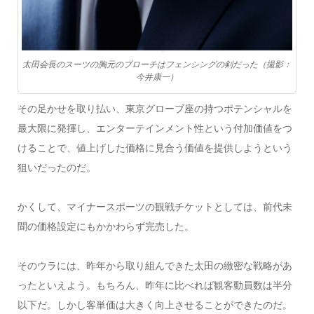
太田会長のスーツの胸元のブローチはフェンシングの剣だった（撮影：
今井康一）
その足かせを取り払い、東京グローブ座の持つポテンシャルを
最大限に発揮し、エンターテインメント性という付加価値をつ
けることで、値上げした価格に見合う価値を提供しようという
狙いだったのだ。
かくして、マイナースポーツの観戦チケットとしては、前代未
聞の価格設定にもかかわらず完売した。
そのウラには、昨年から取り組んできた太田の緻密な戦略があ
ったといえよう。もちろん、昨年に比べれば観客動員数は半分
以下だ。しかし客単価は大きく向上させることができたのだ。