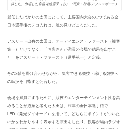
得した。出場した宮脇花綸選手（右）（写真：松尾/アフロスポーツ）
就任したばかりの太田にとって、主要国内大会の1つである全
日本選手権のテコ入れは、腕の見せどころだった。
アスリート出身の太田は、オーディエンス・ファースト（観客
第一）だけでなく、「お客さんが満員の会場で結果を出すこ
と」をアスリート・ファースト（選手第一）と定義。
その2軸を掛け合わせながら、集客できる競技・稼げる競技へ
の転換を目指すと公言した。
会場を満員にするために、競技のエンターテインメント性を高
めることが必須と考えた太田は、昨年の全日本選手権で
LED（発光ダイオード）を用いて、どちらにポイントがついた
のかをわかりやすく表示する演出をしたり、観客が場内ラジオ