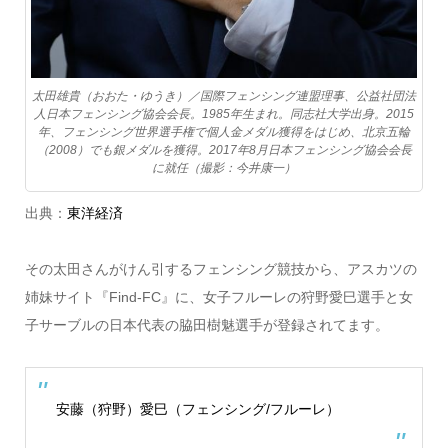
太田雄貴（おおた・ゆうき）／国際フェンシング連盟理事、公益社団法
人日本フェンシング協会会長。1985年生まれ。同志社大学出身。2015
年、フェンシング世界選手権で個人金メダル獲得をはじめ、北京五輪
（2008）でも銀メダルを獲得。2017年8月日本フェンシング協会会長
に就任（撮影：今井康一）
出典：
東洋経済
その太田さんがけん引するフェンシング競技から、アスカツの
姉妹サイト『Find-FC』に、女子フルーレの狩野愛巳選手と女
子サーブルの日本代表の脇田樹魅選手が登録されてます。
安藤（狩野）愛巳（フェンシング/フルーレ）