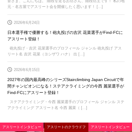
皆さま、こんにちは。 階段を走るお坊さん、階段坊主です！ 私の地
元・名古屋でアスリート会を開催したく思います！ […]
2026年6月24日
日本選手権で優勝する！砲丸投げの吉沢 花菜選手がFind-FCに
アスリート登録！
砲丸投げ・吉沢 花菜選手のプロフィール ジャンル 砲丸投げ アス
リート名 吉沢 花菜（ヨシザワ ハナ） 出 […]
2026年6月15日
2027年の国内最高峰のシリーズStairclimbing Japan Circuitで年
間チャンピオンになる！ステアクライミングの今西 麗菜選手が
Find-FCにアスリート登録！
ステアクライミング・今西 麗菜選手のプロフィール ジャンル ステ
アクライミング アスリート名 今西 麗菜（ […]
アスリートインタビュー
アスリートのクラウドフ
アスリートインタビュー