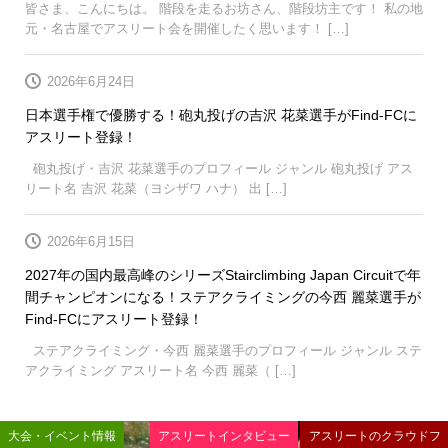
皆さま、こんにちは。 階段を走るお坊さん、階段坊主です！ 私の地
元・名古屋でアスリート会を開催したく思います！ […]
2026年6月24日
日本選手権で優勝する！砲丸投げの吉沢 花菜選手がFind-FCに
アスリート登録！
砲丸投げ・吉沢 花菜選手のプロフィール ジャンル 砲丸投げ アス
リート名 吉沢 花菜（ヨシザワ ハナ） 出 […]
2026年6月15日
2027年の国内最高峰のシリーズStairclimbing Japan Circuitで年
間チャンピオンになる！ステアクライミングの今西 麗菜選手が
Find-FCにアスリート登録！
ステアクライミング・今西 麗菜選手のプロフィール ジャンル ステ
アクライミング アスリート名 今西 麗菜（ […]
大会・イベント情報
アスリートインタビュー
アスリートのクラウドフ