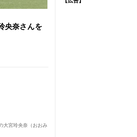
【広告】
玲央奈さんを
の大宮玲央奈（おおみ