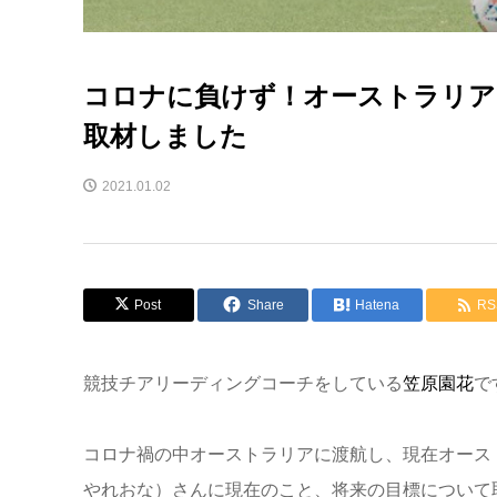
コロナに負けず！オーストラリア
取材しました
2021.01.02
Post
Share
Hatena
RS
競技チアリーディングコーチをしている
笠原園花
で
コロナ禍の中オーストラリアに渡航し、現在オース
やれおな）さんに現在のこと、将来の目標について