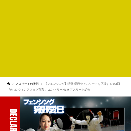
アスリートの挑戦
【フェンシング】狩野 愛巳☆アスリートを応援する第3回
『#ハロウィンアスカツ宣言 』エントリーNo.9 アスリート紹介