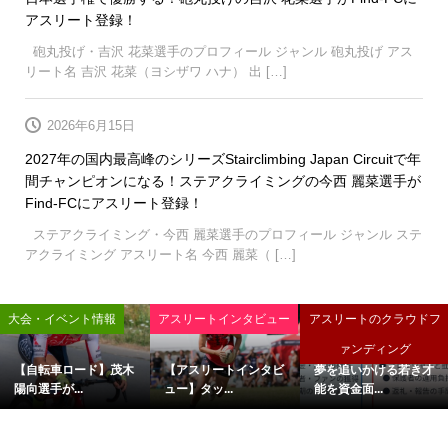
アスリート登録！
砲丸投げ・吉沢 花菜選手のプロフィール ジャンル 砲丸投げ アス
リート名 吉沢 花菜（ヨシザワ ハナ） 出 […]
2026年6月15日
2027年の国内最高峰のシリーズStairclimbing Japan Circuitで年
間チャンピオンになる！ステアクライミングの今西 麗菜選手が
Find-FCにアスリート登録！
ステアクライミング・今西 麗菜選手のプロフィール ジャンル ステ
アクライミング アスリート名 今西 麗菜（ […]
大会・イベント情報
アスリートインタビュー
アスリートのクラウドフ
ァンディング
【自転車ロード】茂木
【アスリートインタビ
夢を追いかける若き才
陽向選手が...
ュー】タッ...
能を資金面...