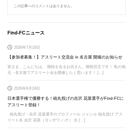
この記事へのコメントはありません。
Find-FCニュース
2026年7月10日
【参加者募集！】アスリート交流会 in 名古屋 開催のお知らせ
皆さま、こんにちは。 階段を走るお坊さん、階段坊主です！ 私の地
元・名古屋でアスリート会を開催したく思います！ […]
2026年6月24日
日本選手権で優勝する！砲丸投げの吉沢 花菜選手がFind-FCに
アスリート登録！
砲丸投げ・吉沢 花菜選手のプロフィール ジャンル 砲丸投げ アス
リート名 吉沢 花菜（ヨシザワ ハナ） 出 […]