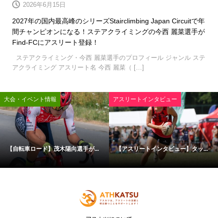
2026年6月15日
2027年の国内最高峰のシリーズStairclimbing Japan Circuitで年
間チャンピオンになる！ステアクライミングの今西 麗菜選手が
Find-FCにアスリート登録！
ステアクライミング・今西 麗菜選手のプロフィール ジャンル ステ
アクライミング アスリート名 今西 麗菜（ […]
大会・イベント情報
アスリートインタビュー
【自転車ロード】茂木陽向選手が...
【アスリートインタビュー】タッ...