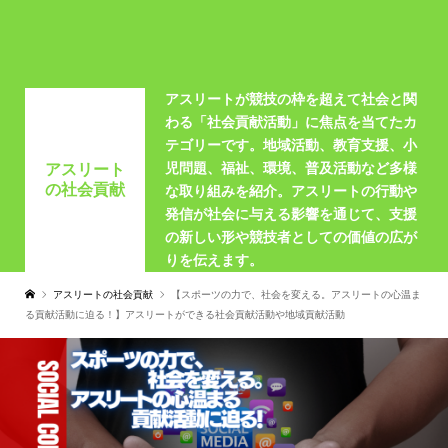
アスリートが競技の枠を超えて社会と関
わる「社会貢献活動」に焦点を当てたカ
テゴリーです。地域活動、教育支援、小
児問題、福祉、環境、普及活動など多様
アスリート
の社会貢献
な取り組みを紹介。アスリートの行動や
発信が社会に与える影響を通じて、支援
の新しい形や競技者としての価値の広が
りを伝えます。
アスリートの社会貢献
【スポーツの力で、社会を変える。アスリートの心温ま
る貢献活動に迫る！】アスリートができる社会貢献活動や地域貢献活動