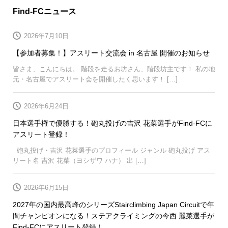
Find-FCニュース
2026年7月10日
【参加者募集！】アスリート交流会 in 名古屋 開催のお知らせ
皆さま、こんにちは。 階段を走るお坊さん、階段坊主です！ 私の地
元・名古屋でアスリート会を開催したく思います！ […]
2026年6月24日
日本選手権で優勝する！砲丸投げの吉沢 花菜選手がFind-FCに
アスリート登録！
砲丸投げ・吉沢 花菜選手のプロフィール ジャンル 砲丸投げ アス
リート名 吉沢 花菜（ヨシザワ ハナ） 出 […]
2026年6月15日
2027年の国内最高峰のシリーズStairclimbing Japan Circuitで年
間チャンピオンになる！ステアクライミングの今西 麗菜選手が
Find-FCにアスリート登録！