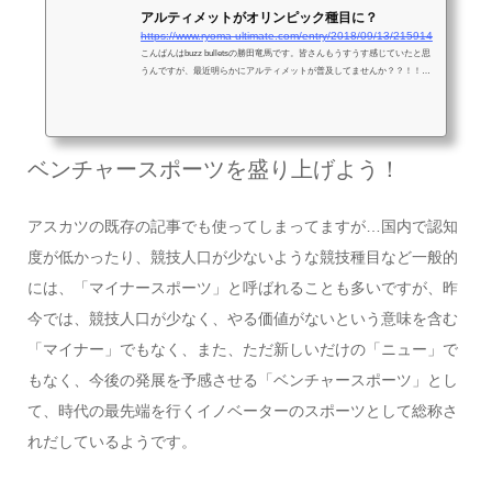
アルティメットがオリンピック種目に？
https://www.ryoma-ultimate.com/entry/2018/09/13/215914
こんばんはbuzz bulletsの勝田竜馬です。皆さんもうすうす感じていたと思
うんですが、最近明らかにアルティメットが普及してませんか？？！！先
日9月9日に、高校生以下の大会である全国ユースアルティメット選手権大
会が開催されました。僕の弟
ベンチャースポーツを盛り上げよう！
アスカツの既存の記事でも使ってしまってますが…国内で認知
度が低かったり、競技人口が少ないような競技種目など一般的
には、「マイナースポーツ」と呼ばれることも多いですが、昨
今では、競技人口が少なく、やる価値がないという意味を含む
「マイナー」でもなく、また、ただ新しいだけの「ニュー」で
もなく、今後の発展を予感させる「ベンチャースポーツ」とし
て、時代の最先端を行くイノベーターのスポーツとして総称さ
れだしているようです。