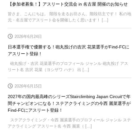
【参加者募集！】アスリート交流会 in 名古屋 開催のお知らせ
皆さま、こんにちは。 階段を走るお坊さん、階段坊主です！ 私の地
元・名古屋でアスリート会を開催したく思います！ […]
2026年6月24日
日本選手権で優勝する！砲丸投げの吉沢 花菜選手がFind-FCに
アスリート登録！
砲丸投げ・吉沢 花菜選手のプロフィール ジャンル 砲丸投げ アス
リート名 吉沢 花菜（ヨシザワ ハナ） 出 […]
2026年6月15日
2027年の国内最高峰のシリーズStairclimbing Japan Circuitで年
間チャンピオンになる！ステアクライミングの今西 麗菜選手が
Find-FCにアスリート登録！
ステアクライミング・今西 麗菜選手のプロフィール ジャンル ステ
アクライミング アスリート名 今西 麗菜（ […]