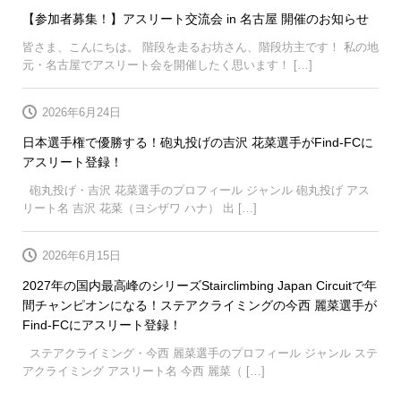
【参加者募集！】アスリート交流会 in 名古屋 開催のお知らせ
皆さま、こんにちは。 階段を走るお坊さん、階段坊主です！ 私の地
元・名古屋でアスリート会を開催したく思います！ […]
2026年6月24日
日本選手権で優勝する！砲丸投げの吉沢 花菜選手がFind-FCに
アスリート登録！
砲丸投げ・吉沢 花菜選手のプロフィール ジャンル 砲丸投げ アス
リート名 吉沢 花菜（ヨシザワ ハナ） 出 […]
2026年6月15日
2027年の国内最高峰のシリーズStairclimbing Japan Circuitで年
間チャンピオンになる！ステアクライミングの今西 麗菜選手が
Find-FCにアスリート登録！
ステアクライミング・今西 麗菜選手のプロフィール ジャンル ステ
アクライミング アスリート名 今西 麗菜（ […]