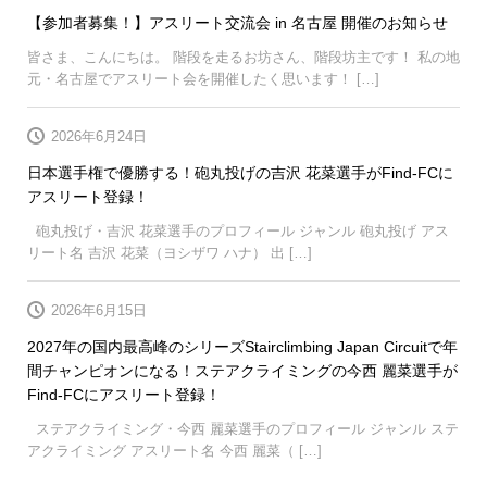
【参加者募集！】アスリート交流会 in 名古屋 開催のお知らせ
皆さま、こんにちは。 階段を走るお坊さん、階段坊主です！ 私の地
元・名古屋でアスリート会を開催したく思います！ […]
2026年6月24日
日本選手権で優勝する！砲丸投げの吉沢 花菜選手がFind-FCに
アスリート登録！
砲丸投げ・吉沢 花菜選手のプロフィール ジャンル 砲丸投げ アス
リート名 吉沢 花菜（ヨシザワ ハナ） 出 […]
2026年6月15日
2027年の国内最高峰のシリーズStairclimbing Japan Circuitで年
間チャンピオンになる！ステアクライミングの今西 麗菜選手が
Find-FCにアスリート登録！
ステアクライミング・今西 麗菜選手のプロフィール ジャンル ステ
アクライミング アスリート名 今西 麗菜（ […]