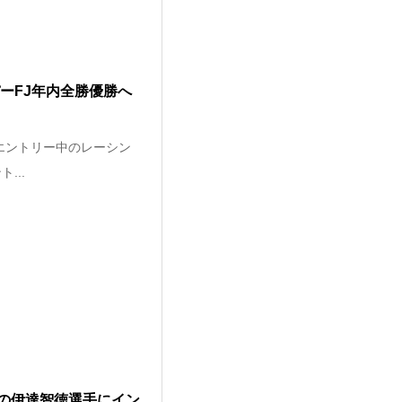
ーFJ年内全勝優勝へ
サーエントリー中のレーシン
...
の伊達智徳選手にイン