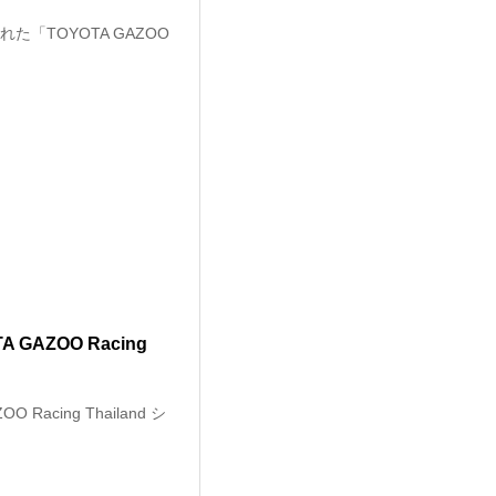
た「TOYOTA GAZOO
AZOO Racing
cing Thailand シ