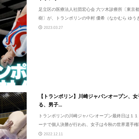
足立区の医療法人社団宏心会 六ツ木診療所〔東京都
樹〕が、トランポリンの中村 優希（なかむら ゆうき）
2023.03.27
【トランポリン】川崎ジャパンオープン、女
る、男子...
トランポリンの川崎ジャパンオープン最終日は１１
ーナで個人決勝が行われ、女子は今秋の世界選手権覇
2022.12.11