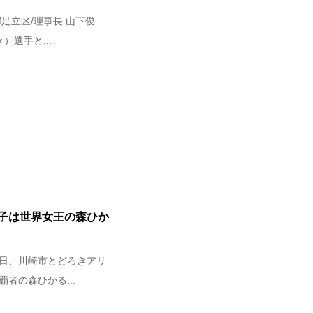
足立区/理事長 山下俊
選手と...
子は世界女王の森ひか
日、川崎市とどろきアリ
者の森ひかる...