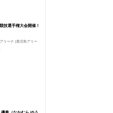
ン競技選手権大会開催！
会アリーナ (鹿児島アリー
.
 優希（なかむら ゆう