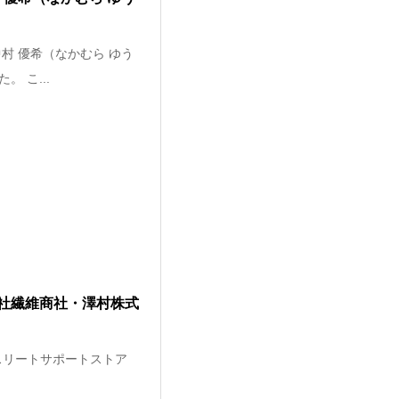
村 優希（なかむら ゆう
 こ...
社繊維商社・澤村株式
スリートサポートストア