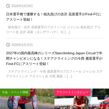
2026年6月24日
日本選手権で優勝する！砲丸投げの吉沢 花菜選手がFind-FCに
アスリート登録！
砲丸投げ・吉沢 花菜選手のプロフィール ジャンル 砲丸投げ アス
リート名 吉沢 花菜（ヨシザワ ハナ） 出 […]
2026年6月15日
2027年の国内最高峰のシリーズStairclimbing Japan Circuitで年
間チャンピオンになる！ステアクライミングの今西 麗菜選手が
Find-FCにアスリート登録！
ステアクライミング・今西 麗菜選手のプロフィール ジャンル ステ
アクライミング アスリート名 今西 麗菜（ […]
大会・イベント情報
アスリートインタビュー