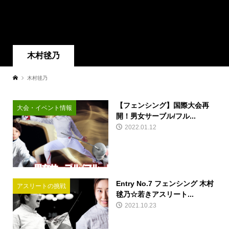
木村毬乃
木村毬乃
【フェンシング】国際大会再
大会・イベント情報
開！男女サーブル/フル...
2022.01.12
Entry No.7 フェンシング 木村
アスリートの挑戦
毬乃☆若きアスリート...
2021.10.23