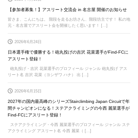
【参加者募集！】アスリート交流会 in 名古屋 開催のお知らせ
皆さま、こんにちは。 階段を走るお坊さん、階段坊主です！ 私の地
元・名古屋でアスリート会を開催したく思います！ […]
2026年6月24日
日本選手権で優勝する！砲丸投げの吉沢 花菜選手がFind-FCに
アスリート登録！
砲丸投げ・吉沢 花菜選手のプロフィール ジャンル 砲丸投げ アス
リート名 吉沢 花菜（ヨシザワ ハナ） 出 […]
2026年6月15日
2027年の国内最高峰のシリーズStairclimbing Japan Circuitで年
間チャンピオンになる！ステアクライミングの今西 麗菜選手が
Find-FCにアスリート登録！
ステアクライミング・今西 麗菜選手のプロフィール ジャンル ステ
アクライミング アスリート名 今西 麗菜（ […]