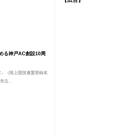
【広告】
る神戸AC創設10周
AC」（陸上競技連盟登録名
立...