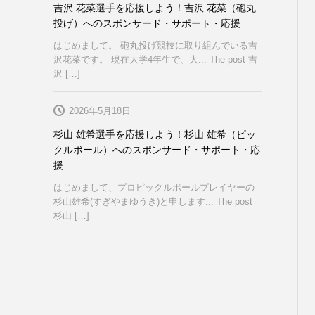
吉沢 花菜選手を応援しよう！吉沢 花菜（砲丸
投げ）へのスポンサード・サポート・応援
はじめまして。 砲丸投げ競技に取り組んでいる吉
沢花菜です。 現在大学4年生で、大... The post 吉
沢 […]
2026年5月18日
杉山 雄希選手を応援しよう！杉山 雄希（ピッ
クルボール）へのスポンサード・サポート・応
援
はじめまして、プロピックルボールプレイヤーの
杉山雄希(すぎやまゆうき)と申します... The post
杉山 […]