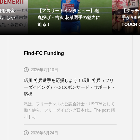
能を資金
【アスリートインタビュー】砲
【タッチ
肢。しか
丸投げ・吉沢 花菜選手の魅力に
手がASIA 
迫る！
TOUCH C
Find-FC Funding
2026年7月10日
礒川 将兵選手を応援しよう！礒川 将兵（フリ
ーダイビング）へのスポンサード・サポート・
応援
私は、フリーランスの公認会計士・USCPAとして
働く傍ら、フリーダイビング日本代... The post 礒
川 […]
2026年6月24日