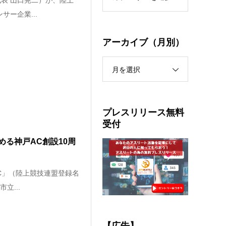
表 山口晃二）が、陸上
ー企業...
アーカイブ（月別）
月を選択
プレスリリース無料
受付
る神戸AC創設10周
AC」（陸上競技連盟登録名
立...