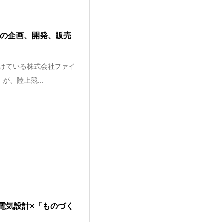
品の企画、開発、販売
けている株式会社ファイ
が、陸上競...
電気設計×「ものづく