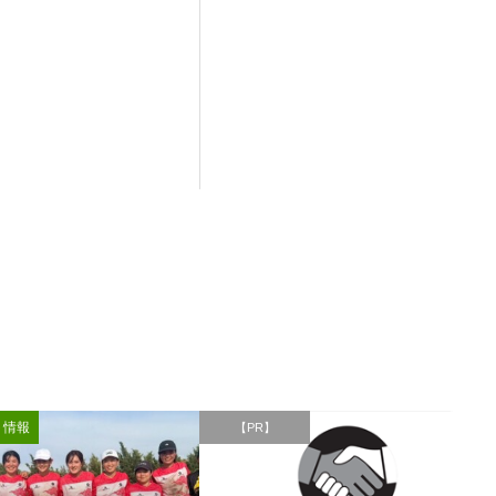
ト情報
【PR】