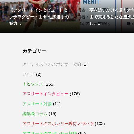
【アスリートインタビュー】タ
夢を追いかける若き才
ッチラグビー・山田 七瀬選手の
面で支える新たな選択
魅力...
し、...
カテゴリー
アーティストのスポンサー契約
(1)
ブログ
(2)
トピックス
(255)
アスリートインタビュー
(178)
アスリート対談
(11)
編集長コラム
(19)
アスリートのスポンサー獲得ノウハウ
(102)
アスリートのスポンサー契約
(61)