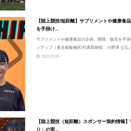
​【陸上競技/短距離】サプリメントや健康食
を手掛け...
サプリメントや健康食品の企画、開発、販売を手掛
ンアップ（東京都板橋区/代表取締役：小野澤 公弘）
2025.01.05
​【陸上競技（短距離）スポンサー契約情報】
り」の室...