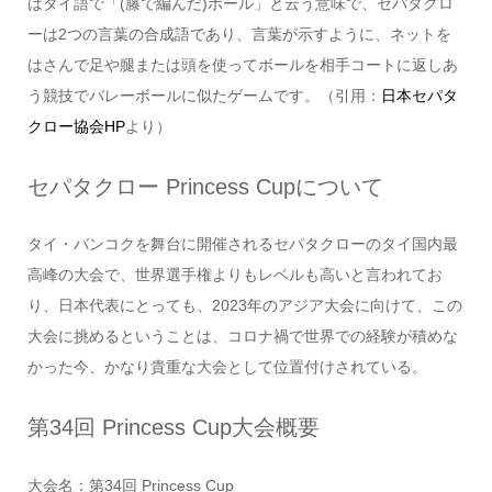
はタイ語で「(籐で編んだ)ボール」と云う意味で、セパタクロ
ーは2つの言葉の合成語であり、言葉が示すように、ネットを
はさんで足や腿または頭を使ってボールを相手コートに返しあ
う競技でバレーボールに似たゲームです。（引用：
日本セパタ
クロー協会HP
より）
セパタクロー Princess Cupについて
タイ・バンコクを舞台に開催されるセパタクローのタイ国内最
高峰の大会で、世界選手権よりもレベルも高いと言われてお
り、日本代表にとっても、2023年のアジア大会に向けて、この
大会に挑めるということは、コロナ禍で世界での経験が積めな
かった今、かなり貴重な大会として位置付けされている。
第34回 Princess Cup大会概要
大会名：第34回 Princess Cup