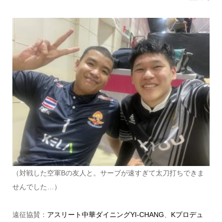
（対戦した空軍Bの友人と。サーブが速すぎて太刀打ちできま
せんでした…）
遠征協賛：
アスリート中華ダイニングYI-CHANG
、
Kプロデュ