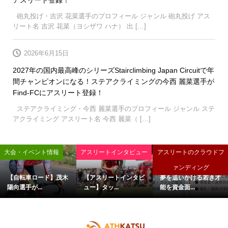
砲丸投げ・吉沢 花菜選手のプロフィール ジャンル 砲丸投げ アス
リート名 吉沢 花菜（ヨシザワ ハナ） 出 […]
2026年6月15日
2027年の国内最高峰のシリーズStairclimbing Japan Circuitで年
間チャンピオンになる！ステアクライミングの今西 麗菜選手が
Find-FCにアスリート登録！
ステアクライミング・今西 麗菜選手のプロフィール ジャンル ステ
アクライミング アスリート名 今西 麗菜（ […]
大会・イベント情報
アスリートインタビュー
アスリートのクラウドフ
ァンディング
【自転車ロード】茂木
【アスリートインタビ
夢を追いかける若き才
陽向選手が...
ュー】タッ...
能を資金面...