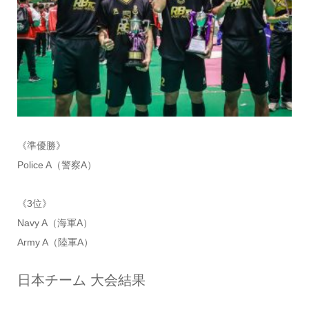
《準優勝》
Police A（警察A）
《3位》
Navy A（海軍A）
Army A（陸軍A）
日本チーム 大会結果