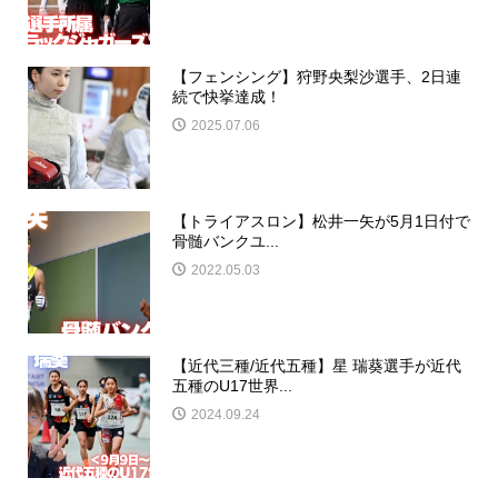
【フェンシング】狩野央梨沙選手、2日連
続で快挙達成！
2025.07.06
【トライアスロン】松井一矢が5月1日付で
骨髄バンクユ...
2022.05.03
【近代三種/近代五種】星 瑞葵選手が近代
五種のU17世界...
2024.09.24