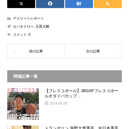
アスリートレポート
セパタクロー
,
玉置大嗣
コメント:
0
関連記事一覧
【フレスコボール】JBG®Fフレスコボー
ルオダイバカップ...
2024.05.20
トランポリン 海野大透選手、全日本選手