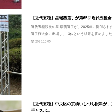
【近代五種】星瑞葵選手が第65回近代五種
近代五種競技の星 瑞葵選手が、2025年に開催され
選手権大会に出場し、13位という結果を収めました。
2025.10.05
​【近代五種】中央区の京橋いしづち眼科が、
手とスポ...