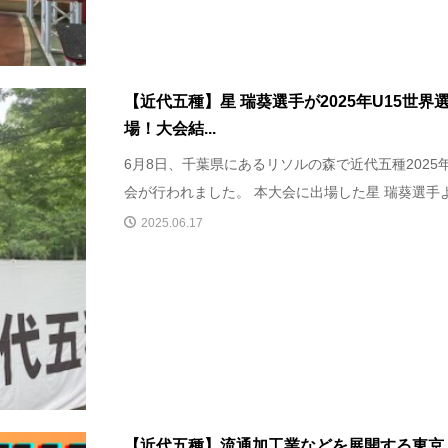
【近代五種】星 瑞葵選手が2025年U15世
場！大会結...
6月8日、千葉県にあるリソルの森で近代五種2025
会が行われました。 本大会に出場した星 瑞葵選手より
2025.06.17
​【近代五種】流通加工業などを展開する東