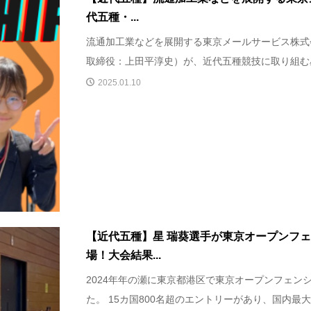
代五種・...
流通加工業などを展開する東京メールサービス株式
取締役：上田平淳史）が、近代五種競技に取り組む星 
2025.01.10
【近代五種】星 瑞葵選手が東京オープンフ
場！大会結果...
2024年年の瀬に東京都港区で東京オープンフェン
た。 15カ国800名超のエントリーがあり、国内最大級