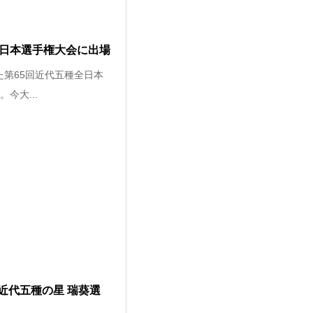
全日本選手権大会に出場
た第65回近代五種全日本
今大...
近代五種の星 瑞葵選