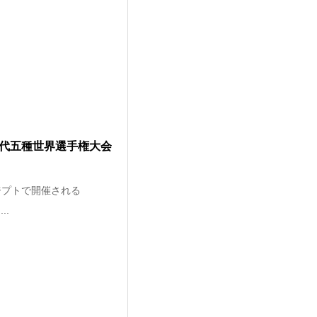
5近代五種世界選手権大会
エジプトで開催される
..