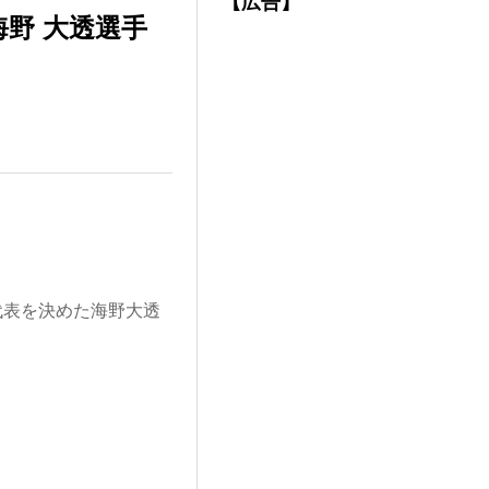
【広告】
野 大透選手
代表を決めた海野大透