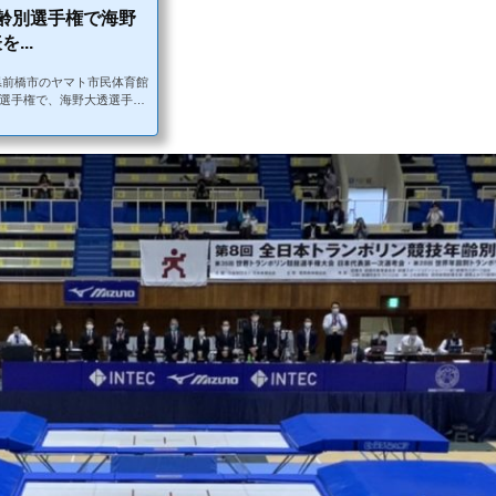
齢別選手権で海野
...
馬県前橋市のヤマト市民体育館
別選手権で、海野大透選手が
トランポリン競技年齢別選
手権大会は、全日本規模で
世界のトップレベルの選手
り広げます。また、本大会
世界選手権、世界年齢別大