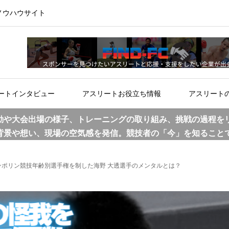
ノウハウサイト
ートインタビュー
アスリートお役立ち情報
アスリート
動や大会出場の様子、トレーニングの取り組み、挑戦の過程を
背景や想い、現場の空気感を発信。競技者の「今」を知ること
ポリン競技年齢別選手権を制した海野 大透選手のメンタルとは？