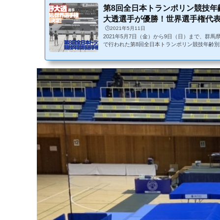
第8回全日本トランポリン競技年
大透選手が優勝！世界選手権代表を
🕒️2021年5月11日
2021年5月7日（金）から9日（日）まで、群
で行われた第8回全日本トランポリン競技年齢
見事優勝し、世界選手権代表を決めた。全日本
手権大会とは全日本トランポリン競技年齢別選
行われる年齢別選手権大会。11才から社会人や
が、各カテゴリーでダイナミックな空中戦を繰
は11月にアゼルバイジャン・バクーで行われる
会の選考大会でもある重要な大会で...