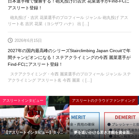
日本選手権で優勝する！砲丸投げの吉沢 花菜選手がFind-FCに
アスリート登録！
砲丸投げ・吉沢 花菜選手のプロフィール ジャンル 砲丸投げ アス
リート名 吉沢 花菜（ヨシザワ ハナ） 出 […]
2026年6月15日
2027年の国内最高峰のシリーズStairclimbing Japan Circuitで年
間チャンピオンになる！ステアクライミングの今西 麗菜選手が
Find-FCにアスリート登録！
ステアクライミング・今西 麗菜選手のプロフィール ジャンル ステ
アクライミング アスリート名 今西 麗菜（ […]
アスリートインタビュー
アスリートのクラウドファンディング
【アスリートインタビュー】タッ...
夢を追いかける若き才能を資金面...