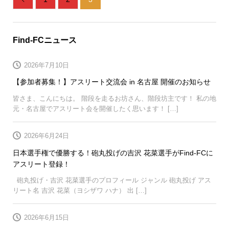
Find-FCニュース
2026年7月10日
【参加者募集！】アスリート交流会 in 名古屋 開催のお知らせ
皆さま、こんにちは。 階段を走るお坊さん、階段坊主です！ 私の地
元・名古屋でアスリート会を開催したく思います！ […]
2026年6月24日
日本選手権で優勝する！砲丸投げの吉沢 花菜選手がFind-FCに
アスリート登録！
砲丸投げ・吉沢 花菜選手のプロフィール ジャンル 砲丸投げ アス
リート名 吉沢 花菜（ヨシザワ ハナ） 出 […]
2026年6月15日